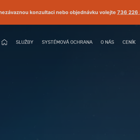
nezávaznou konzultaci nebo objednávku volejte
736 226
Ú
SLUŽBY
SYSTÉMOVÁ OCHRANA
O NÁS
CENÍK
Menu
V
O
D
N
Í
S
T
R
Á
N
K
A