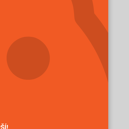
í v řadě nebo ve skupině.
ŠÍ!