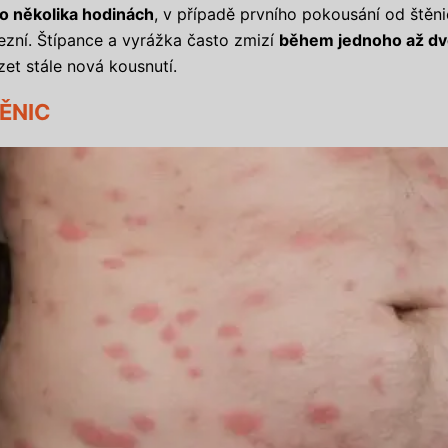
o několika hodinách
, v případě prvního pokousání od štěn
ezní. Štípance a vyrážka často zmizí
během jednoho až dv
et stále nová kousnutí.
ĚNIC