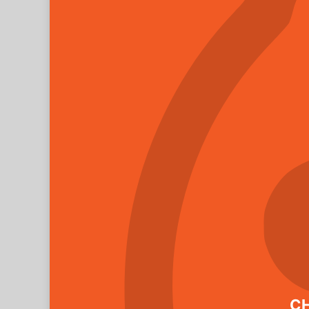
FOTO
: Na kůži se větši
CH