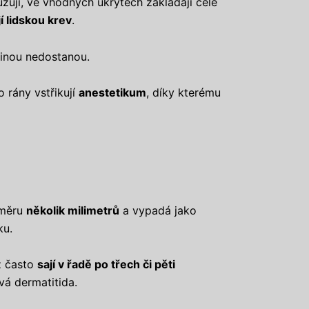
ružují, ve vhodných úkrytech zakládají celé
jí lidskou krev
.
šinou nedostanou.
 rány vstřikují
anestetikum
, díky kterému
ůměru
několik milimetrů
a vypadá jako
ku.
ž často
sají v řadě po třech či pěti
vá dermatitida.