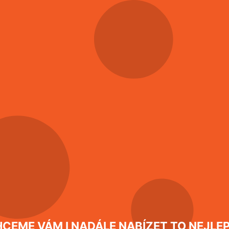
nou objeví shluky několika kousnutí, štěnice totiž často saj
CEME VÁM I NADÁLE NABÍZET TO NEJLEP