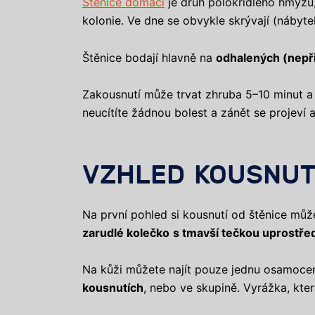
Štěnice domácí
je druh polokřídlého hmyzu, 
kolonie. Ve dne se obvykle skrývají (nábyt
Štěnice bodají hlavně na
odhalených (nepři
Zakousnutí může trvat zhruba 5–10 minut a 
neucítíte žádnou bolest a zánět se projeví a
VZHLED KOUSNUT
Na první pohled si kousnutí od štěnice můž
zarudlé kolečko
s tmavší tečkou uprostře
Na kůži můžete najít pouze jednu osamocen
kousnutích
, nebo ve skupině. Vyrážka, kter