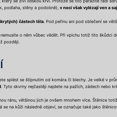
který se živí lidskou krví. Protože se tito parazité rádi sd
ek, podlaha, stěny a podobně),
v noci však vylézají ven a sa
krytých) částech těla
. Pod peřinu ani pod oblečení se vět
nemusíte o něm vůbec vědět. Při vpichu totiž tito škůdci do
ž později.
Í
ete splést se štípnutím od komára či blechy. Je velké v pr
d
. Tyto skvrny nejčastěji najdete na pažích, zádech nebo kr
ou ránu, většinou jich je ovšem mnohem více. Štěnice toti
á se na kůži následně objeví, se označuje také jako štěnico