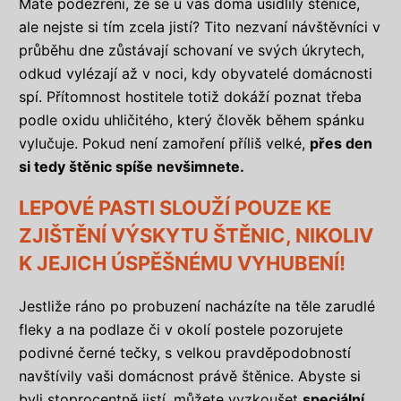
Máte podezření, že se u vás doma usídlily štěnice,
ale nejste si tím zcela jistí? Tito nezvaní návštěvníci v
průběhu dne zůstávají schovaní ve svých úkrytech,
odkud vylézají až v noci, kdy obyvatelé domácnosti
spí. Přítomnost hostitele totiž dokáží poznat třeba
podle oxidu uhličitého, který člověk během spánku
vylučuje. Pokud není zamoření příliš velké,
přes den
si tedy štěnic spíše nevšimnete.
LEPOVÉ PASTI SLOUŽÍ POUZE KE
ZJIŠTĚNÍ VÝSKYTU ŠTĚNIC, NIKOLIV
K JEJICH ÚSPĚŠNÉMU VYHUBENÍ!
Jestliže ráno po probuzení nacházíte na těle zarudlé
fleky a na podlaze či v okolí postele pozorujete
podivné černé tečky, s velkou pravděpodobností
navštívily vaši domácnost právě štěnice. Abyste si
byli stoprocentně jistí, můžete vyzkoušet
speciální