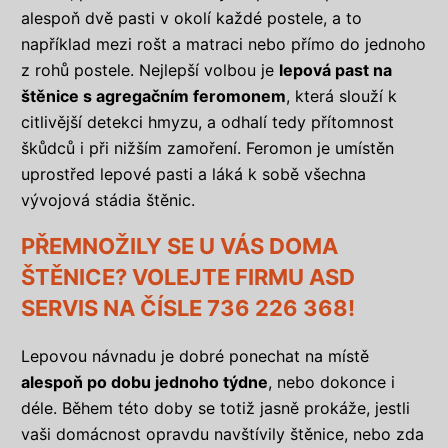
alespoň dvě pasti v okolí každé postele, a to
například mezi rošt a matraci nebo přímo do jednoho
z rohů postele. Nejlepší volbou je
lepová past na
štěnice s agregačním feromonem
, která slouží k
citlivější detekci hmyzu, a odhalí tedy přítomnost
škůdců i při nižším zamoření. Feromon je umístěn
uprostřed lepové pasti a láká k sobě všechna
vývojová stádia štěnic.
PŘEMNOŽILY SE U VÁS DOMA
ŠTĚNICE? VOLEJTE FIRMU ASD
SERVIS NA ČÍSLE 736 226 368!
Lepovou návnadu je dobré ponechat na místě
alespoň po dobu jednoho týdne
, nebo dokonce i
déle. Během této doby se totiž jasně prokáže, jestli
vaši domácnost opravdu navštívily štěnice, nebo zda