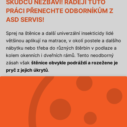
ŠKŮDCŮ NEZBAVÍ! RADĚJI TUTO
PRÁCI PŘENECHTE ODBORNÍKŮM Z
ASD SERVIS!
Sprej na štěnice a další univerzální insekticidy lidé
většinou aplikují na matrace, v okolí postele a dalšího
nábytku nebo třeba do různých štěrbin v podlaze a
kolem okenních i dveřních rámů. Tento neodborný
zásah však
štěnice obvykle podráždí a rozežene je
pryč z jejich úkrytů
.
Škůdci si pak začnou hledat nové útočiště a rozšíří
se i do dalších místností nebo dokonce i do
sousedních bytů.
Ačkoliv tedy všemožné přípravky proti štěnicím,
které běžně koupíte v drogerii, v lékárně či v