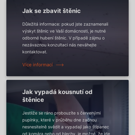
Jak se zbavit štěnic
Důležitá informace: pokud jste zaznamenali
výskyt štěnic ve Vaší domácnosti, je nutné
odborné hubení štěnic. V případě zájmu o
nezávaznou konzultaci nás neváhejte
kontaktovat.
Více informací
Jak vypadá kousnutí od
štěnice
Jestliže se ráno probouzíte s červenými
pupínky, které v průběhu dne začnou
nesnesitelně svědit a vypadají jako štípanec
od komára nebo od blechy, je možné, že jde