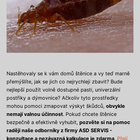
Nastěhovaly se k vám domů štěnice a vy teď marně
přemýšlíte, jak se jich co nejrychleji zbavit? Bude
nejlepší použít volně dostupné pasti, univerzální
postřiky a dýmovnice? Ačkoliv tyto prostředky
mohou pomoci zmapovat výskyt škůdců,
obvykle
nemají valnou účinnost
. Pokud chcete štěnice
bezpečně a efektivně vyhubit,
pozvěte si na pomoc
raději naše odborníky z firmy ASD SERVIS -
konzultace a nezávazná kalkulace je zdarma
.
Přejí