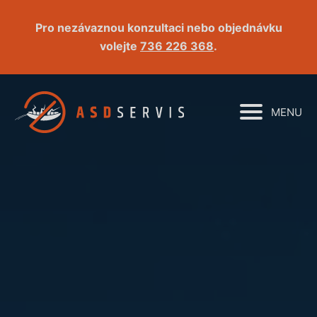
Pro nezávaznou konzultaci nebo objednávku
volejte
736 226 368
.
MENU