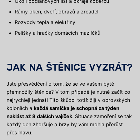
Okolí podlahových lišt a okraje koberců
Rámy oken, dveří, obrazů a zrcadel
Rozvody tepla a elektřiny
Pelíšky a hračky domácích mazlíčků
JAK NA ŠTĚNICE VYZRÁT?
Jste přesvědčení o tom, že se ve vašem bytě
přemnožily štěnice? V tom případě je nutné začít co
nejrychleji jednat! Tito škůdci totiž žijí v obrovských
koloniích a
každá samička je schopná za týden
naklást až 8 dalších vajíček
. Situace zamoření se tak
každý den zhoršuje a brzy by vám mohla přerůst
přes hlavu.