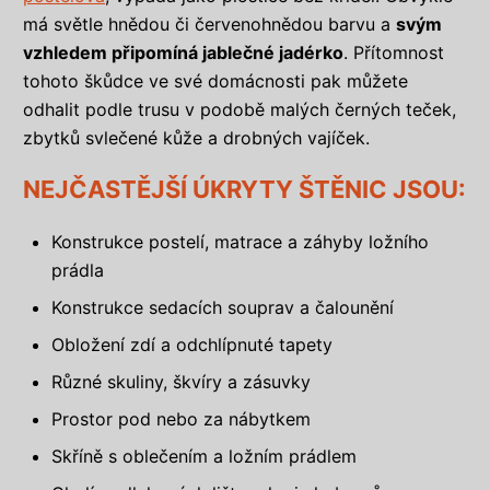
má světle hnědou či červenohnědou barvu a
svým
vzhledem připomíná jablečné jadérko
. Přítomnost
tohoto škůdce ve své domácnosti pak můžete
odhalit podle trusu v podobě malých černých teček,
zbytků svlečené kůže a drobných vajíček.
NEJČASTĚJŠÍ ÚKRYTY ŠTĚNIC JSOU:
Konstrukce postelí, matrace a záhyby ložního
prádla
Konstrukce sedacích souprav a čalounění
Obložení zdí a odchlípnuté tapety
Různé skuliny, škvíry a zásuvky
Prostor pod nebo za nábytkem
Skříně s oblečením a ložním prádlem