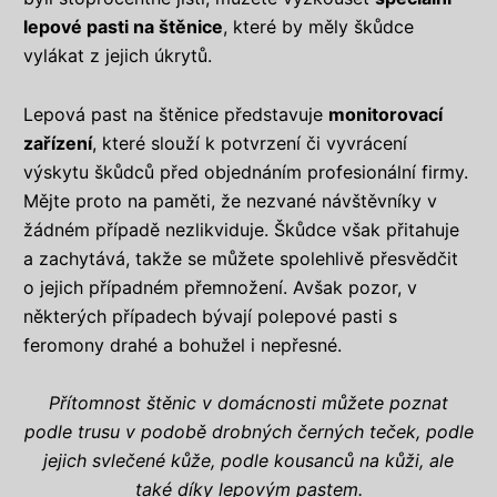
lepové pasti na štěnice
, které by měly škůdce
vylákat z jejich úkrytů.
Lepová past na štěnice představuje
monitorovací
zařízení
, které slouží k potvrzení či vyvrácení
výskytu škůdců před objednáním profesionální firmy.
Mějte proto na paměti, že nezvané návštěvníky v
žádném případě nezlikviduje. Škůdce však přitahuje
a zachytává, takže se můžete spolehlivě přesvědčit
o jejich případném přemnožení. Avšak pozor, v
některých případech bývají polepové pasti s
feromony drahé a bohužel i nepřesné.
Přítomnost štěnic v domácnosti můžete poznat
podle trusu v podobě drobných černých teček, podle
jejich svlečené kůže, podle kousanců na kůži, ale
také díky lepovým pastem.