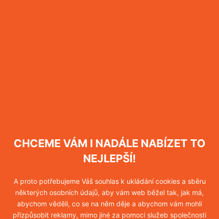
nezlikviduje vajíčka škůdců a může navíc štěnice
rozehnat do okolních místností.
PROFESIONÁLNÍ
LIKVIDACE ŠTĚNIC
Našli jste v lepové pasti přilepené štěnice a jejich
larvy, zahlédli jste doma škůdce, který se běžel
CHCEME VÁM I NADÁLE NABÍZET TO
schovat do úkrytu, nebo máte zkrátka podezření, že
kousance na vašem těle rozhodně nejsou od
NEJLEPŠÍ!
komára? V tom případě na nic nečekejte a
kontaktujte profesionály
. Ušetříte tak drahocenný
A proto potřebujeme Váš souhlas k ukládání cookies a sběru
čas i peníze vyhozené za neúčinné hubicí prostředky.
některých osobních údajů, aby vám web běžel tak, jak má,
abychom věděli, co se na něm děje a abychom vám mohli
přizpůsobit reklamy, mimo jiné za pomoci služeb společnosti
Pokud se opravdu chcete štěnic zbavit jednou