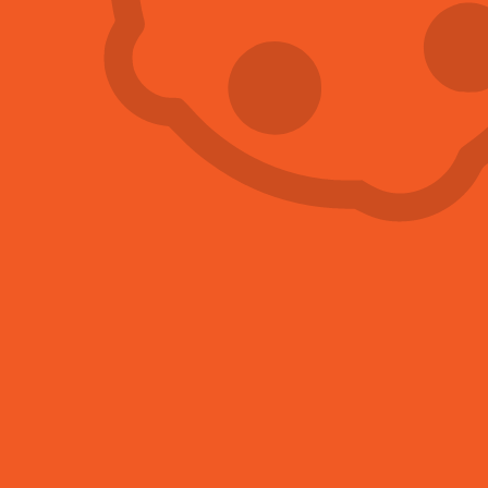
supermarketu, slibují 100% účinnost a rychlé
vyhubení nezvaných návštěvníků,
většinou situaci
pouze zhorší.
Jejich používání proto rozhodně
nedoporučujeme.
Sprej na štěnice a další univerzální insekticidy bývají
proti škůdcům většinou neúčinné. Nedokáží totiž
vyhubit vajíčka a jedince, kteří se před zásahem
ukryli.
DÝMOVNICE PROTI
ŠTĚNICÍM
Dalším oblíbeným přípravkem, který lidé používají
pro hubení hmyzu, jsou dýmovnice. Jedná se o