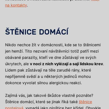
na kontakty
.
ŠTĚNICE DOMÁCÍ
Nikdo nechce žít v domácnosti, kde se to štěnicemi
jen hemží. Tito nezvaní návštěvníci totiž patří mezi
obávané parazity, kteří ve dne zůstávají ve svých
úkrytech, ale
v noci z nich vylézají a sají lidskou krev
.
Lidem pak zůstávají na těle zarudlé rány, které
nepříjemně svědí a u některých jedinců mohou
dokonce vyvolat silnou alergickou reakci.
Zajímá vás, jak takové škůdce vlastně poznáte?
Štěnice domácí, které se jinak říká také
štěnice
postelová
, vypadá jako ploštice bez křídel. Obvykle