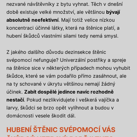
nezvané návštěvníky z bytu vyhnat. Těch v dnešní
době existuje velké množství, ale většinou
bývají
absolutně neefektivní
. Mají totiž velice nízkou
koncentraci účinné látky, která na štěnice platí, a
hubení škůdců vlastními silami tedy nemá smysl.
Z jakého dalšího důvodu dezinsekce štěnic
svépomocí nefunguje? Univerzální postřiky a spreje
na štěnice sice v některých případech mohou vyhubit
škůdce, které se vám podařilo přímo zasáhnout, ale
na ty schované v úkrytu většinou nemají žádný
účinek.
Zabít dospělé jedince navíc rozhodně
nestačí
. Pokud nezlikvidujete i veškerá vajíčka a
larvy, škůdci se brzo opět vylíhnout a budou v
domácnosti vesele škodit dál.
HUBENÍ ŠTĚNIC SVÉPOMOCÍ VÁS