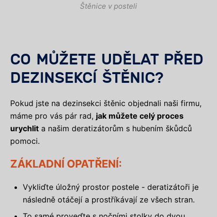
Štěnice v posteli
CO MŮŽETE UDĚLAT PŘED
DEZINSEKCÍ ŠTĚNIC?
Pokud jste na dezinsekci štěnic objednali naši firmu,
máme pro vás pár rad,
jak můžete celý proces
urychlit
a našim deratizátorům s hubením škůdců
pomoci.
ZÁKLADNÍ OPATŘENÍ:
Vykliďte úložný prostor postele - deratizátoři je
následně otáčejí a prostříkávají ze všech stran.
To samé proveďte s nočními stolky do dvou