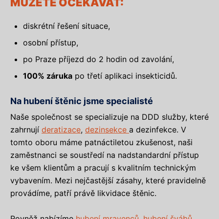
MŮŽETE OČEKÁVAT:
diskrétní řešení situace,
osobní přístup,
po Praze příjezd do 2 hodin od zavolání,
100% záruka
po třetí aplikaci insekticidů.
Na hubení štěnic jsme specialisté
Naše společnost se specializuje na DDD služby, které
zahrnují
deratizace
,
dezinsekce
a dezinfekce. V
tomto oboru máme patnáctiletou zkušenost, naši
zaměstnanci se soustředí na nadstandardní přístup
ke všem klientům a pracují s kvalitním technickým
vybavením. Mezi nejčastější zásahy, které pravidelně
provádíme, patří právě likvidace štěnic.
Rovněž nabízíme
hubení mravenců
,
hubení švábů
,