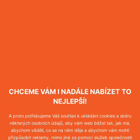
pohyb štěnic
. Není to ale důvod k panice, štěnice
totiž vylézají přiotrávené ze svých úkrytů a můžete si
jich proto více všímat. Již pátý den po zásahu byste
měli cítit
výrazné zlepšení
, protože přípravek má v
tu dobu nejvyšší účinnost.
CO DĚLAT PO ZÁSAHU?
CHCEME VÁM I NADÁLE NABÍZET TO
Po zásahu platí tři hlavní pravidla -
NEUKLÍZET,
NELUXOVAT A NEVYTÍRAT.
Aplikovaný přípravek
NEJLEPŠÍ!
byste tím zcela znehodnotili, naše práce by byla
zbytečná a vaše peníze marně vynaložené. Uklidit
A proto potřebujeme Váš souhlas k ukládání cookies a sběru
některých osobních údajů, aby vám web běžel tak, jak má,
můžete třináctý den před další návštěvou
abychom věděli, co se na něm děje a abychom vám mohli
dezinsekce,
čtrnáctý den přijedeme na druhou
přizpůsobit reklamy, mimo jiné za pomoci služeb společnosti
aplikaci
. Stejná situace se bude opakovat i před