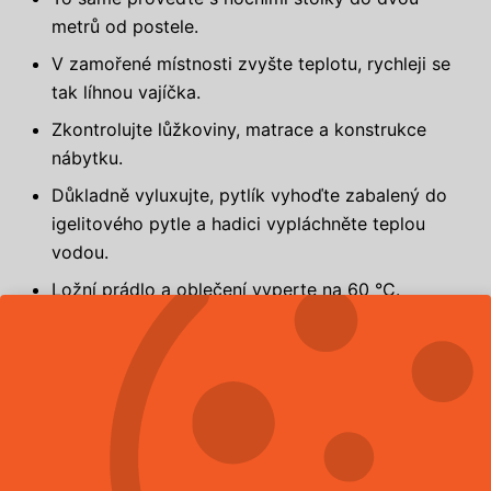
metrů od postele.
V zamořené místnosti zvyšte teplotu, rychleji se
tak líhnou vajíčka.
Zkontrolujte lůžkoviny, matrace a konstrukce
nábytku.
Důkladně vyluxujte, pytlík vyhoďte zabalený do
igelitového pytle a hadici vypláchněte teplou
vodou.
Ložní prádlo a oblečení vyperte na 60 °C.
Co nejde vyprat na vysokou teplotu, zmrazte na
týden v mrazáku na -17 °C.
JAK PROBÍHÁ HUBENÍ