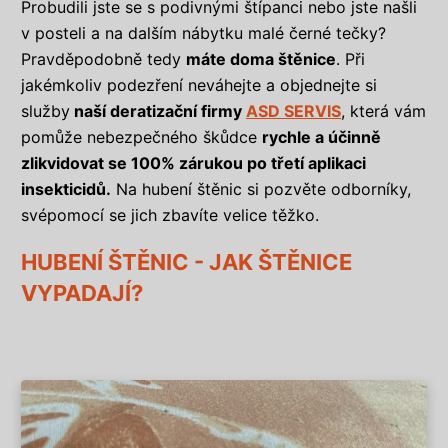
Probudili jste se s podivnými štípanci nebo jste našli
v posteli a na dalším nábytku malé černé tečky?
Pravděpodobně tedy
máte doma štěnice
. Při
jakémkoliv podezření neváhejte a objednejte si
služby
naší deratizační firmy
ASD SERVIS
, která vám
pomůže nebezpečného škůdce
rychle a účinně
zlikvidovat se 100% zárukou po třetí aplikaci
insekticidů.
Na hubení štěnic si pozvěte odborníky,
svépomocí se jich zbavíte velice těžko.
HUBENÍ ŠTĚNIC - JAK ŠTĚNICE
VYPADAJÍ?