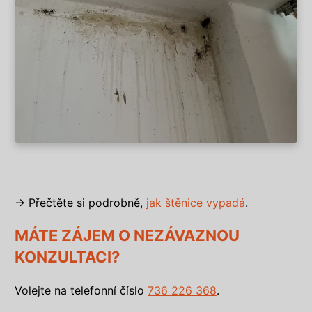
→ Přečtěte si podrobně,
jak štěnice vypadá
.
MÁTE ZÁJEM O NEZÁVAZNOU
KONZULTACI?
Volejte na telefonní číslo
736 226 368
.