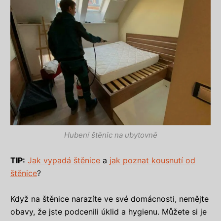
Hubení štěnic na ubytovně
TIP:
Jak vypadá štěnice
a
jak poznat kousnutí od
štěnice
?
Když na štěnice narazíte ve své domácnosti, nemějte
obavy, že jste podcenili úklid a hygienu. Můžete si je