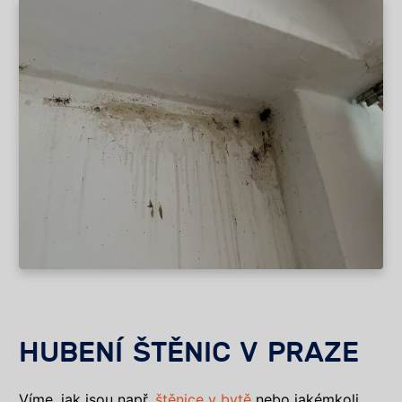
HUBENÍ ŠTĚNIC V PRAZE
Víme, jak jsou např.
štěnice v bytě
nebo jakémkoli