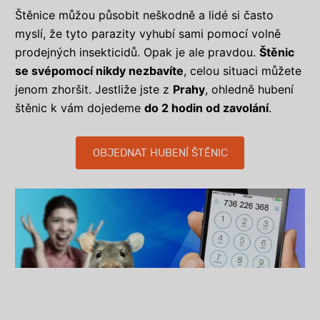
Štěnice můžou působit neškodně a lidé si často
myslí, že tyto parazity vyhubí sami pomocí volně
prodejných insekticidů. Opak je ale pravdou.
Štěnic
se svépomocí nikdy nezbavíte
, celou situaci můžete
jenom zhoršit. Jestliže jste z
Prahy
, ohledně hubení
štěnic k vám dojedeme
do 2 hodin od zavolání
.
OBJEDNAT HUBENÍ ŠTĚNIC