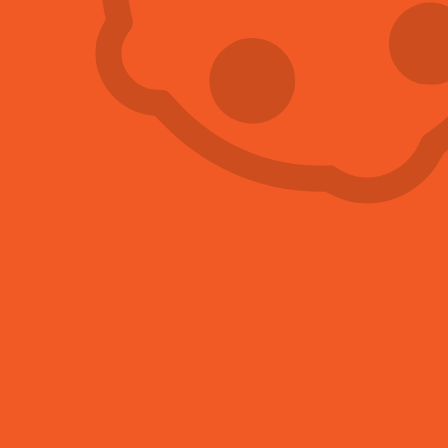
ŠTĚNIC?
Po příjezdu proškoleného personálu vás seznámíme
s veškerými informacemi o průběhu dezinsekce
štěnic.
Zásah provádíme
většinou ráno
, protože
následujících 8 hodin nesmí být doma nikdo
přítomen. Nemusíte se bát ani o vaše domácí
mazlíčky. Prostředky, které při likvidaci štěnic
používáme, jsou při dodržování pokynů
zcela
bezpečné!
Naši deratizátoři provádí hubení štěnic
pomocí
aplikace insekticidu
. Existuje několik různých metod:
postřik reziduálním insekticidem,
injektáž insekticidu do štěrbin, prasklin a děr,