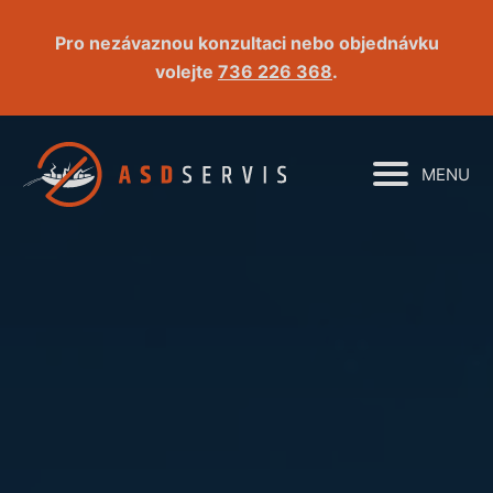
Pro nezávaznou konzultaci nebo objednávku
volejte
736 226 368
.
MENU