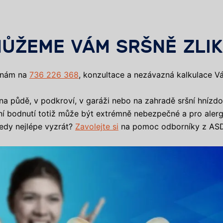
ŮŽEME VÁM SRŠNĚ ZLIK
 nám na
736 226 368
, konzultace a nezávazná kalkulace Vá
e na půdě, v podkroví, v garáži nebo na zahradě sršní hnízd
šní bodnutí totiž může být extrémně nebezpečné a pro alerg
tedy nejlépe vyzrát?
Zavolejte si
na pomoc odborníky z ASD