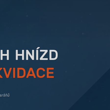
H HNÍZD
KVIDACE
sršňů