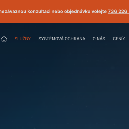
nezávaznou konzultaci nebo objednávku volejte
736 226
Ú
SLUŽBY
SYSTÉMOVÁ OCHRANA
O NÁS
CENÍK
Menu
V
O
D
N
Í
S
T
R
Á
N
K
A