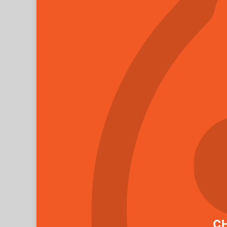
Umožně
S před
K sršn
Na pří
Samotná l
totiž tém
přípravky
speciální
CH