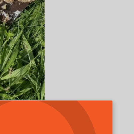
oj: ASD Servis
OFESIONÁLŮ?
ní hnízdo nachází.