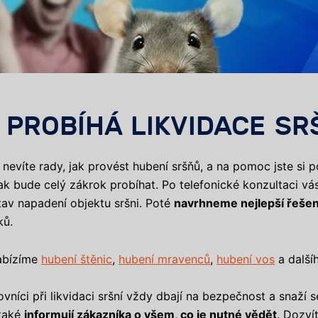
 PROBÍHÁ LIKVIDACE SR
i nevíte rady, jak provést hubení sršňů, a na pomoc jste si 
jak bude celý zákrok probíhat. Po telefonické konzultaci 
tav napadení objektu sršni. Poté
navrhneme nejlepší řešen
ků.
abízíme
hubení štěnic
,
hubení mravenců
,
hubení vos
a další
vníci při likvidaci sršní vždy dbají na bezpečnost a snaží 
také
informují zákazníka o všem, co je nutné vědět
. Dozví