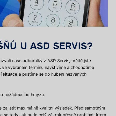
ŠŇŮ U ASD SERVIS?
pozvali naše odborníky z ASD Servis, určitě jste
vás ve vybraném termínu navštívíme a zhodnotíme
í situace
a pustíme se do hubení nezvaných
ho nežádoucího hmyzu.
se zajistit maximálně kvalitní výsledek. Před samotným
te se tedy, jak bude celý zákrok přesně probíhat, která