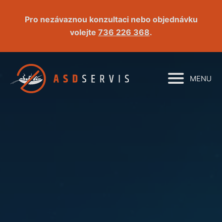
Pro nezávaznou konzultaci nebo objednávku
volejte
736 226 368
.
MENU