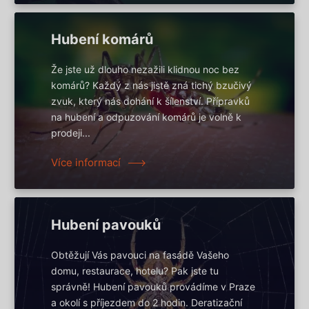
Hubení komárů
Že jste už dlouho nezažili klidnou noc bez
komárů? Každý z nás jistě zná tichý bzučivý
zvuk, který nás dohání k šílenství. Přípravků
na hubení a odpuzování komárů je volně k
prodeji...
Více informací
Hubení pavouků
Obtěžují Vás pavouci na fasádě Vašeho
domu, restaurace, hotelu? Pak jste tu
správně! Hubení pavouků provádíme v Praze
a okolí s příjezdem do 2 hodin. Deratizační