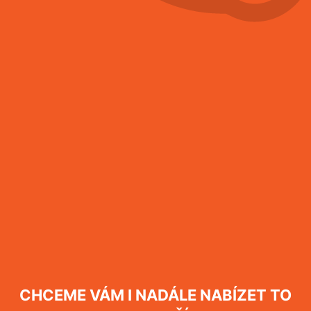
Hubení švábů
Více informací
Hubení mravenců
Více informací
Hubení myši
Více informací
CHCEME VÁM I NADÁLE NABÍZET TO