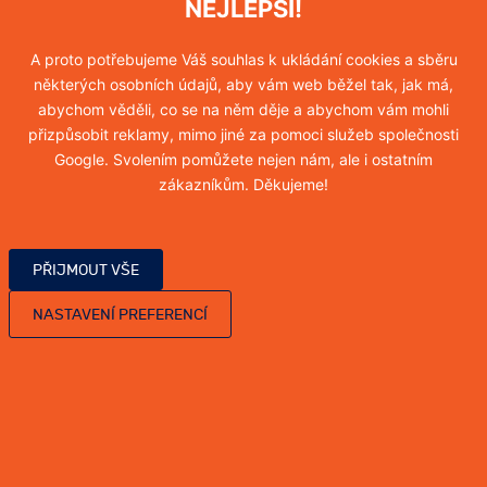
NEJLEPŠÍ!
Hubení blech
A proto potřebujeme Váš souhlas k ukládání cookies a sběru
Více informací
některých osobních údajů, aby vám web běžel tak, jak má,
abychom věděli, co se na něm děje a abychom vám mohli
přizpůsobit reklamy, mimo jiné za pomoci služeb společnosti
Google. Svolením pomůžete nejen nám, ale i ostatním
Hubení vos
zákazníkům. Děkujeme!
Více informací
PŘIJMOUT VŠE
NASTAVENÍ PREFERENCÍ
Hubení sršňů
Více informací
Hubení molů