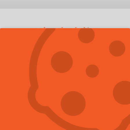
NEJČASTĚJI ŘEŠÍME
NEJVÍCE POPTÁVANÉ
SLUŽBY
Hubení štěnic
Více informací
Hubení potkanů
Více informací