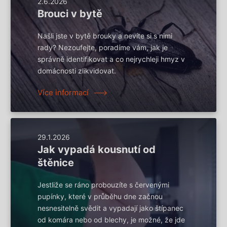
2.6.2026
Brouci v bytě
Našli jste v bytě brouky a nevíte si s nimi
rady? Nezoufejte, poradíme vám, jak je
správně identifikovat a co nejrychleji hmyz v
domácnosti zlikvidovat.
Více informací
29.1.2026
Jak vypadá kousnutí od
štěnice
Jestliže se ráno probouzíte s červenými
pupínky, které v průběhu dne začnou
nesnesitelně svědit a vypadají jako štípanec
od komára nebo od blechy, je možné, že jde