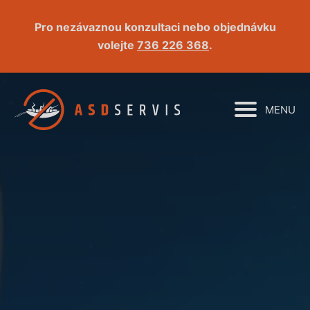
Pro nezávaznou konzultaci nebo objednávku
volejte
736 226 368
.
MENU