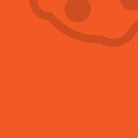
Hubení mravenců
Více informací
Hubení myši
Více informací
Hubení blech
Více informací