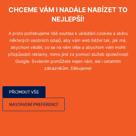
Hubení vos
CHCEME VÁM I NADÁLE NABÍZET TO
Více informací
NEJLEPŠÍ!
A proto potřebujeme Váš souhlas k ukládání cookies a sběru
některých osobních údajů, aby vám web běžel tak, jak má,
Hubení sršňů
abychom věděli, co se na něm děje a abychom vám mohli
přizpůsobit reklamy, mimo jiné za pomoci služeb společnosti
Více informací
Google. Svolením pomůžete nejen nám, ale i ostatním
zákazníkům. Děkujeme!
Hubení molů
PŘIJMOUT VŠE
Více informací
NASTAVENÍ PREFERENCÍ