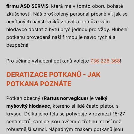
firmu ASD SERVIS
, která má v tomto oboru bohaté
zkušenosti. Náš proškolený personál přesně ví, jak se
nevítaných návštěvníků zbavit a pomůže vám
hlodavce dostat z bytu pryč jednou pro vždy. Hubení
potkanů provedená naší firmou je navíc rychlá a
bezpečná.
Pro účinné vyhubení potkanů volejte
736 226 368
!
DERATIZACE POTKANŮ - JAK
POTKANA POZNÁTE
Potkan obecný (
Rattus norvegicus
) je
velký
myšovitý hlodavec
, kterého si lidé často pletou s
krysou. Délka jeho těla se pohybuje v rozmezí 16-27
centimetrů, samice jsou ovšem o třetinu menší než
robustnější samci. Nápadným znakem potkanů jsou