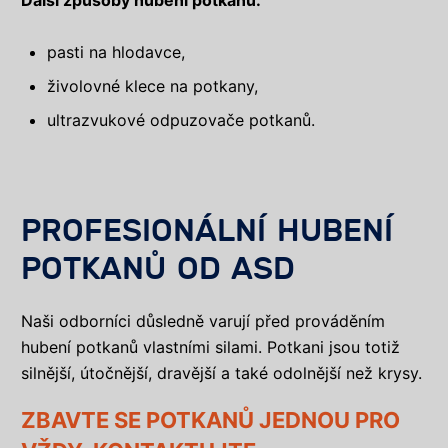
pasti na hlodavce,
živolovné klece na potkany,
ultrazvukové odpuzovače potkanů.
PROFESIONÁLNÍ HUBENÍ
POTKANŮ OD ASD
Naši odborníci důsledně varují před prováděním
hubení potkanů vlastními silami. Potkani jsou totiž
silnější, útočnější, dravější a také odolnější než krysy.
ZBAVTE SE POTKANŮ JEDNOU PRO