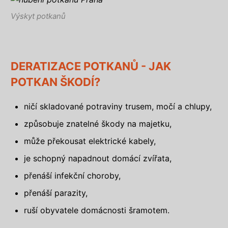
Výskyt potkanů
DERATIZACE POTKANŮ - JAK
POTKAN ŠKODÍ?
ničí skladované potraviny trusem, močí a chlupy,
způsobuje znatelné škody na majetku,
může překousat elektrické kabely,
je schopný napadnout domácí zvířata,
přenáší infekční choroby,
přenáší parazity,
ruší obyvatele domácnosti šramotem.