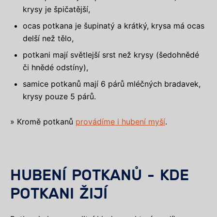
krysy je špičatější,
ocas potkana je šupinatý a krátký, krysa má ocas
delší než tělo,
potkani mají světlejší srst než krysy (šedohnědé
či hnědé odstíny),
samice potkanů mají 6 párů mléčných bradavek,
krysy pouze 5 párů.
» Kromě potkanů
provádíme i hubení myší
.
HUBENÍ POTKANŮ - KDE
POTKANI ŽIJÍ