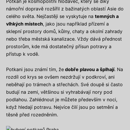
Potkan je kosmopolitní hlodavec, který se díky
námořní dopravě rozšířil z bažinatých oblastí Asie do
celého světa. Nejčastěji se vyskytuje na
temných a
vlhkých místech
, jako jsou například přízemí a
sklepní prostory domů, kůlny, chaty a okolní zahrady
nebo třeba městská kanalizace. Vždy dává přednost
prostorům, kde má dostatečný přísun potravy a
přístup k vodě.
Potkani jsou známí tím, že
dobře plavou a šplhají
. Na
rozdíl od krys se ovšem nezdržují v podkroví, ani
neběhají po trámech a střechách. Své doupě si často
budují na zemi, většinou si vyhrabávají nory pod
podlahou. Zahlédnout je můžete především v noci,
když hledají potravu. Nejvíce čilí jsou po setmění a
těsně před rozedněním.