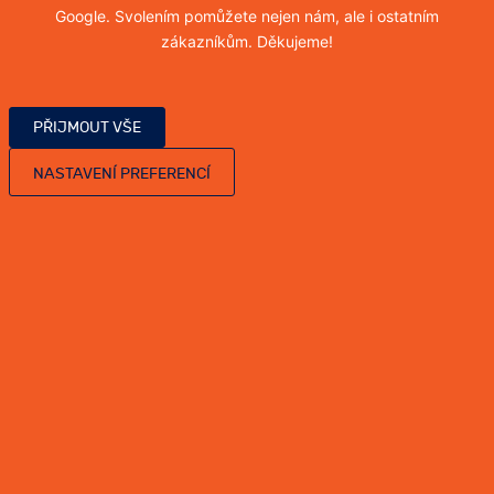
Google. Svolením pomůžete nejen nám, ale i ostatním
deratizace potkanů Praha
zákazníkům. Děkujeme!
PŘIJMOUT VŠE
likvidace potkanů Praha 1
NASTAVENÍ PREFERENCÍ
likvidace potkanů Praha 3
likvidace potkanů Praha 4
likvidace potkanů Praha 5