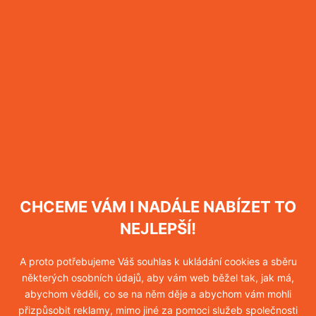
OBJEDNAT DERATIZACI POTKANŮ
FOTOGALERIE
hubení potkanů Praha
CHCEME VÁM I NADÁLE NABÍZET TO
likvidace potkanů
NEJLEPŠÍ!
A proto potřebujeme Váš souhlas k ukládání cookies a sběru
likvidace potkanů Praha
některých osobních údajů, aby vám web běžel tak, jak má,
abychom věděli, co se na něm děje a abychom vám mohli
přizpůsobit reklamy, mimo jiné za pomoci služeb společnosti