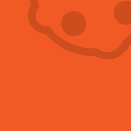
kudy potkani pronikají dovnitř, vám poradíme, jak se
jejich nevítaným návštěvám účinně bránit.
Naši deratizátoři k hubení potkanů
používají tzv.
inteligentní pasti neboli staničky
, které rozmístí na
vybraná a schválená místa. Aby bylo hubení škůdců
úspěšná, v průběhu následujících dvou týdnů k vám
naši odborníci přijedou ještě třikrát. Během návštěvy
doplní speciální návnadu do staniček a odstraní již
zlikvidované hlodavce.
JAK POTKANŮM
PŘEDCHÁZET?