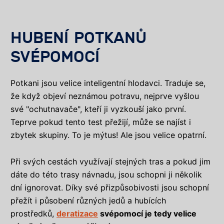
HUBENÍ POTKANŮ
SVÉPOMOCÍ
Potkani jsou velice inteligentní hlodavci. Traduje se,
že když objeví neznámou potravu, nejprve vyšlou
své "ochutnavače", kteří ji vyzkouší jako první.
Teprve pokud tento test přežijí, může se najíst i
zbytek skupiny. To je mýtus! Ale jsou velice opatrní.
Při svých cestách využívají stejných tras a pokud jim
dáte do této trasy návnadu, jsou schopni ji několik
dní ignorovat. Díky své přizpůsobivosti jsou schopní
přežít i působení různých jedů a hubících
prostředků,
deratizace
svépomocí je tedy velice