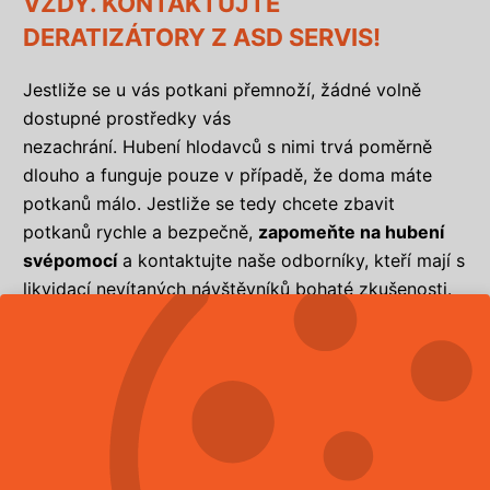
VŽDY. KONTAKTUJTE
DERATIZÁTORY Z ASD SERVIS!
Jestliže se u vás potkani přemnoží, žádné volně
dostupné prostředky vás
nezachrání. Hubení hlodavců s nimi trvá poměrně
dlouho a funguje pouze v případě, že doma máte
potkanů málo. Jestliže se tedy chcete zbavit
potkanů rychle a bezpečně,
zapomeňte na hubení
svépomocí
a kontaktujte naše odborníky, kteří mají s
likvidací nevítaných návštěvníků bohaté zkušenosti.
JAK HUBÍ POTKANY NAŠI ODBORNÍCI
Pokud jste si na hubení potkanů objednali deratizační
firmu ASD SERVIS, udělali jste dobře. Navštívíme vás
v domluveném termínu a
důkladně prověříme
zasažený objekt
. Po odhalení všech rizikových míst,