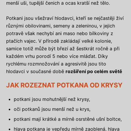
menší uši, tupější čenich a ocas kratší než tělo.
Potkani jsou všežraví hlodavci, kteří se nejčastěji živí
různými obilovinami, semeny a zeleninou, v jejich
potravě však nechybí ani maso nebo bílkoviny z
ptačích vajec. V přírodě zakládají velké kolonie,
samice totiž může být březí až šestkrát ročně a při
každém vrhu porodí 5 nebo více mláďat. Díky
rychlému rozmnožování a agresivitě jsou tito
hlodavci v současné době
rozšíření po celém světě
JAK ROZEZNAT POTKANA OD KRYSY
potkani jsou mohutnější než krysy,
oči potkanů jsou menší než u krys,
potkani mají krátké a mírně osrstěné ušní boltce,
hlava potkana je vepředu mírně zaoblená, hlava