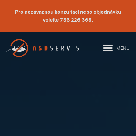
Pro nezávaznou konzultaci nebo objednávku
volejte
736 226 368
.
MENU