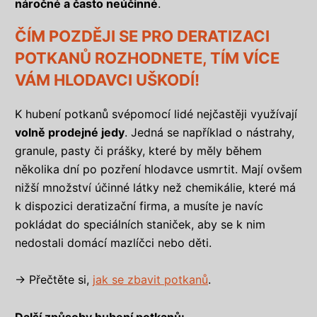
náročné a často neúčinné
.
ČÍM POZDĚJI SE PRO DERATIZACI
POTKANŮ ROZHODNETE, TÍM VÍCE
VÁM HLODAVCI UŠKODÍ!
K hubení potkanů svépomocí lidé nejčastěji využívají
volně prodejné jedy
. Jedná se například o nástrahy,
granule, pasty či prášky, které by měly během
několika dní po pozření hlodavce usmrtit. Mají ovšem
nižší množství účinné látky než chemikálie, které má
k dispozici deratizační firma, a musíte je navíc
pokládat do speciálních staniček, aby se k nim
nedostali domácí mazlíčci nebo děti.
→ Přečtěte si,
jak se zbavit potkanů
.
Další způsoby hubení potkanů: