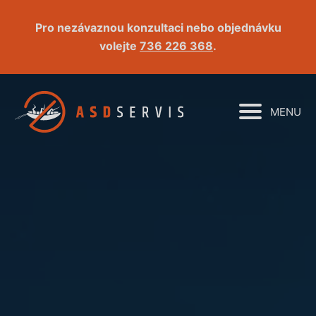
Pro nezávaznou konzultaci nebo objednávku
volejte
736 226 368
.
MENU