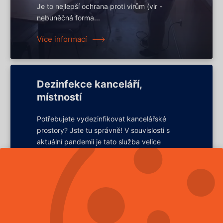
Je to nejlepší ochrana proti virům (vir -
nebuněčná forma...
Více informací
Dezinfekce kanceláří,
místností
Potřebujete vydezinfikovat kancelářské
prostory? Jste tu správně! V souvislosti s
aktuální pandemií je tato služba velice
žádaná, ale nejen během pandemie. V
kanceláři se denně pohybuje...
Více informací