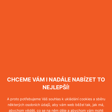
2.6.2026
Brouci v bytě
Našli jste v bytě brouky a nevíte si s nimi
rady? Nezoufejte, poradíme vám, jak je
správně identifikovat a co nejrychleji hmyz v
domácnosti zlikvidovat.
Více informací
CHCEME VÁM I NADÁLE NABÍZET TO
NEJLEPŠÍ!
29.1.2026
Jak vypadá kousnutí od
A proto potřebujeme Váš souhlas k ukládání cookies a sběru
štěnice
některých osobních údajů, aby vám web běžel tak, jak má,
abychom věděli, co se na něm děje a abychom vám mohli
Jestliže se ráno probouzíte s červenými