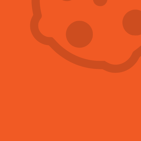
Dezinfekce veřejných prostor
Společnost ASD Servis nabízí preventivní i
ohniskové dezinfekce veřejných prostor pro
firmy, státní instituce i domácnosti. Působíme
primárně v Praze, ale i v jejím blízkém okolí....
Více informací
Služby
Dezinfekce bytů
Dezinfekce sklepů
Dezinfekce půdy