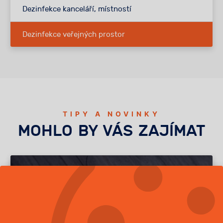
Dezinfekce kanceláří, místností
Dezinfekce veřejných prostor
TIPY A NOVINKY
MOHLO BY VÁS ZAJÍMAT
2.6.2026
Brouci v bytě
Našli jste v bytě brouky a nevíte si s nimi
rady? Nezoufejte, poradíme vám, jak je