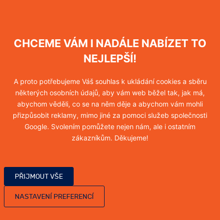
Komplexní řešení pro každého
DERATIZACE
DEZINSEKCE
CHCEME VÁM I NADÁLE NABÍZET TO
DEZINFEKCE
VYKLÍZENÍ A SANACE
NEJLEPŠÍ!
OCHRANA PROTI HOLUBŮM
HACCP
A proto potřebujeme Váš souhlas k ukládání cookies a sběru
některých osobních údajů, aby vám web běžel tak, jak má,
abychom věděli, co se na něm děje a abychom vám mohli
přizpůsobit reklamy, mimo jiné za pomoci služeb společnosti
Google. Svolením pomůžete nejen nám, ale i ostatním
zákazníkům. Děkujeme!
NEJČASTĚJI ŘEŠÍME
NEJVÍCE POPTÁVANÉ
SLUŽBY
PŘIJMOUT VŠE
NASTAVENÍ PREFERENCÍ