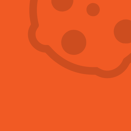
správně identifikovat a co nejrychleji hmyz v
domácnosti zlikvidovat.
Více informací
29.1.2026
Jak vypadá kousnutí od
štěnice
Jestliže se ráno probouzíte s červenými
pupínky, které v průběhu dne začnou
nesnesitelně svědit a vypadají jako štípanec
od komára nebo od blechy, je možné, že jde
o kousnutí od štěnice.
Více informací