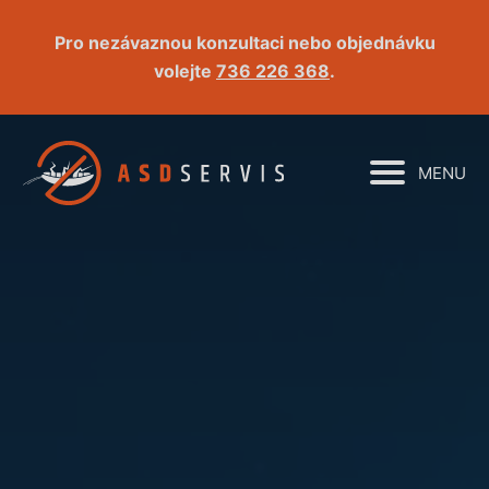
Pro nezávaznou konzultaci nebo objednávku
volejte
736 226 368
.
MENU