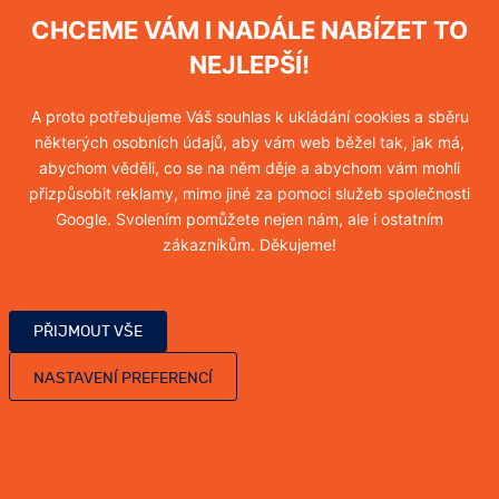
Hubení mravenců
CHCEME VÁM I NADÁLE NABÍZET TO
Více informací
NEJLEPŠÍ!
A proto potřebujeme Váš souhlas k ukládání cookies a sběru
některých osobních údajů, aby vám web běžel tak, jak má,
Hubení myši
abychom věděli, co se na něm děje a abychom vám mohli
přizpůsobit reklamy, mimo jiné za pomoci služeb společnosti
Více informací
Google. Svolením pomůžete nejen nám, ale i ostatním
zákazníkům. Děkujeme!
Hubení blech
PŘIJMOUT VŠE
Více informací
NASTAVENÍ PREFERENCÍ
Hubení vos