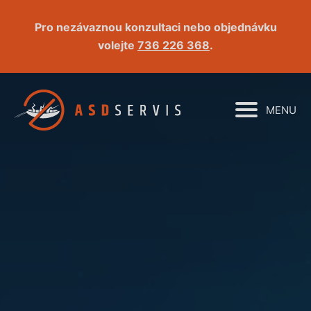
Pro nezávaznou konzultaci nebo objednávku
volejte
736 226 368
.
MENU