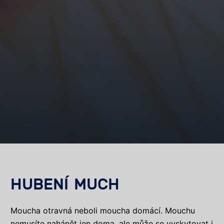
HUBENÍ MUCH
Moucha otravná neboli moucha domácí. Mouchu
nemusíte nahánět jen doma, ale může se vyskytovat i