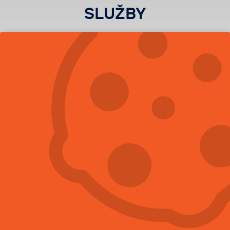
SLUŽBY
Komplexní řešení pro každého
DERATIZACE
DEZINSEKCE
DEZINFEKCE
VYKLÍZENÍ A SANACE
OCHRANA PROTI HOLUBŮM
HACCP
NEJČASTĚJI ŘEŠÍME
NEJVÍCE POPTÁVANÉ
SLUŽBY