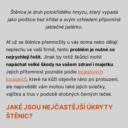
Štěnice je druh polokřídlého hmyzu, který vypadá
jako ploštice bez křídel a svým vzhledem připomíná
jablečné jadérko.
Ať už se štěnice přemnožily u vás doma nebo dělají
neplechu ve vaší firmě, tento
problém je nutné co
nejrychleji řešit.
Jinak by totiž škůdci mohli
napáchat velké škody na vašem zdraví i majetku
.
Jejich přítomnost poznáte podle
bolestivých
kousanců
, které na kůži objevíte ráno po probuzení,
ale napovědět vám mohou také jejich svlečky,
vajíčka a trus v podobě drobných černých teček.
JAKÉ JSOU NEJČASTĚJŠÍ ÚKRYTY
ŠTĚNIC?