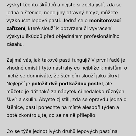
výskyt těchto škůdců a nejste si zcela jistí, zda se
jedná o štěnice, nebo jiný otravný hmyz, můžete
vyzkoušet lepové pasti. Jedná se o
monitorovací
zařízení
, které slouží k potvrzení či vyvrácení
výskytu škůdců před objednáním profesionálního
zásahu.
Zajímá vás, jak takové pasti fungují? V první řadě je
vhodné umístit tyto nástrahy co nejblíže k místům, o
nichž se domníváte, že štěnicím slouží jako úkryt.
Nejlepší je
položit dvě pod každou postel
, ale
můžete je dát také za nábytek či nedaleko různých
škvír a skulin. Abyste zjistili, zda se opravdu jedná o
štěnice, pasti ponechte na místě alespoň týden a
poté zkontrolujte, co se na ně přilepilo.
Co se týče jednotlivých druhů lepových pastí na