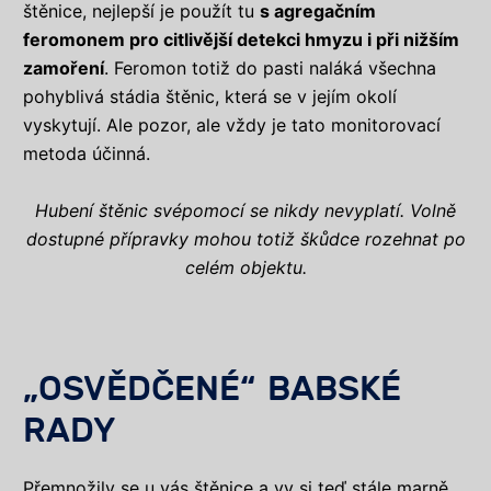
štěnice, nejlepší je použít tu
s agregačním
feromonem pro citlivější detekci hmyzu i při nižším
zamoření
. Feromon totiž do pasti naláká všechna
pohyblivá stádia štěnic, která se v jejím okolí
vyskytují. Ale pozor, ale vždy je tato monitorovací
metoda účinná.
Hubení štěnic svépomocí se nikdy nevyplatí. Volně
dostupné přípravky mohou totiž škůdce rozehnat po
celém objektu.
„OSVĚDČENÉ“ BABSKÉ
RADY
Přemnožily se u vás štěnice a vy si teď stále marně