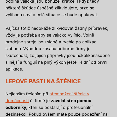
odolná vajíčka jsou bohužel krátké. I když tedy
některé škůdce úspěšně zlikvidujete, brzo se
vylíhnou noví a celá situace se bude opakovat.
Vajíčka totiž nedokáže zlikvidovat žádný přípravek,
vždy je potřeba aby se vajíčko vylíhlo. Volně
prodejné spreje jsou slabé a rychle po aplikaci
slábnou. Výhodou zásahu odborné firmy je
skutečnost, že jejich přípravky jsou několikanásobně
silnější a fungují na plný výkon ještě 14 dní od první
aplikace.
LEPOVÉ PASTI NA ŠTĚNICE
Nejlepším řešením při
přemnožení štěnic v
domácnosti
či firmě je
zavolat si na pomoc
odborníky
, kteří se postarají o profesionální
dezinsekci. Pokud ovšem máte pouze podezření na