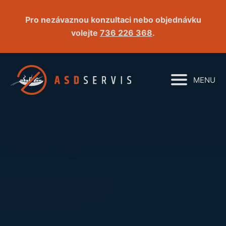
Pro nezávaznou konzultaci nebo objednávku
volejte
736 226 368
.
MENU