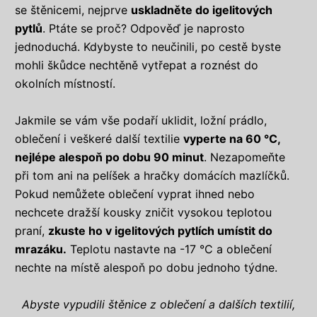
se štěnicemi, nejprve
uskladněte do igelitových
pytlů
. Ptáte se proč? Odpověď je naprosto
jednoduchá. Kdybyste to neučinili, po cestě byste
mohli škůdce nechtěně vytřepat a roznést do
okolních místností.
Jakmile se vám vše podaří uklidit, ložní prádlo,
oblečení i veškeré další textilie
vyperte na 60 °C,
nejlépe alespoň po dobu 90 minut
. Nezapomeňte
při tom ani na pelíšek a hračky domácích mazlíčků.
Pokud nemůžete oblečení vyprat ihned nebo
nechcete dražší kousky zničit vysokou teplotou
praní,
zkuste ho v igelitových pytlích umístit do
mrazáku.
Teplotu nastavte na -17 °C a oblečení
nechte na místě alespoň po dobu jednoho týdne.
Abyste vypudili štěnice z oblečení a dalších textilií,