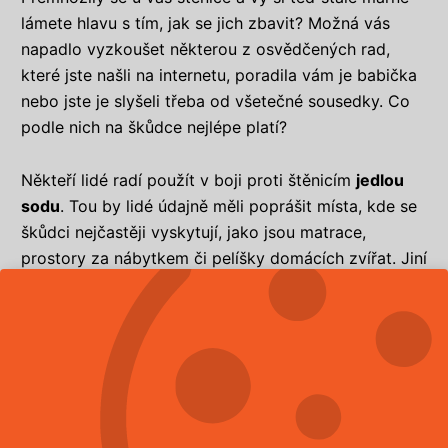
lámete hlavu s tím, jak se jich zbavit? Možná vás
napadlo vyzkoušet některou z osvědčených rad,
které jste našli na internetu, poradila vám je babička
nebo jste je slyšeli třeba od všetečné sousedky. Co
podle nich na škůdce nejlépe platí?
Někteří lidé radí použít v boji proti štěnicím
jedlou
sodu
. Tou by lidé údajně měli poprášit místa, kde se
škůdci nejčastěji vyskytují, jako jsou matrace,
prostory za nábytkem či pelíšky domácích zvířat. Jiní
zase radí udělat to stejné s
tělovým pudrem či
dětským zásypem
a další jsou dokonce přesvědčení,
že nejlépe pomůže
tea tree olej či alkohol
, který
umístíte do rozprašovače a postříkáte s ním místa
výskytu.
Zaznamenali jste doma přítomnost štěnic? Na nic