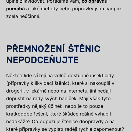
úplně zlikvidovat. Poradíme vám,
co opravdu
pomáhá
a jaké metody nebo přípravky jsou naopak
zcela neúčinné.
PŘEMNOŽENÍ ŠTĚNIC
NEPODCEŇUJTE
Někteří lidé sázejí na volně dostupné insekticidy
(přípravky k likvidaci štěnic), které si nakoupili v
drogerii, v lékárně nebo na internetu, jiní nedají
dopustit na rady svých babiček. Mají však tyto
prostředky nějaký účinek, nebo je to pouze
krátkodobé řešení, které škůdce reálně vyhubit
nedokáže? Co odpuzuje štěnice doopravdy a na
které přípravky se vyplatí raději rychle zapomenout?