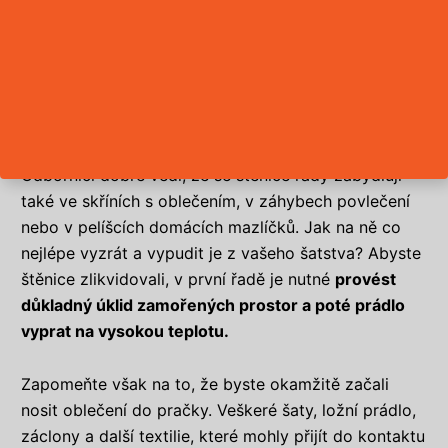
igelitového pytle.
Hadici vysavače důkladně vypláchněte horkou
vodou.
JAK VYPUDIT ŠTĚNICE Z OBLEČENÍ?
Odborníci dobře vědí, že se štěnice rády zabydlují
také ve skříních s oblečením, v záhybech povlečení
nebo v pelíšcích domácích mazlíčků. Jak na ně co
nejlépe vyzrát a vypudit je z vašeho šatstva? Abyste
štěnice zlikvidovali, v první řadě je nutné
provést
důkladný úklid zamořených prostor a poté prádlo
vyprat na vysokou teplotu.
Zapomeňte však na to, že byste okamžitě začali
nosit oblečení do pračky. Veškeré šaty, ložní prádlo,
záclony a další textilie, které mohly přijít do kontaktu