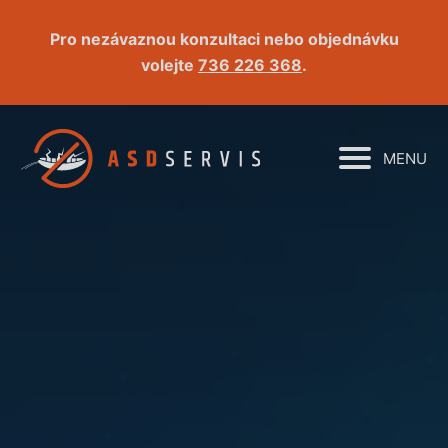
Pro nezávaznou konzultaci nebo objednávku
volejte
736 226 368
.
MENU