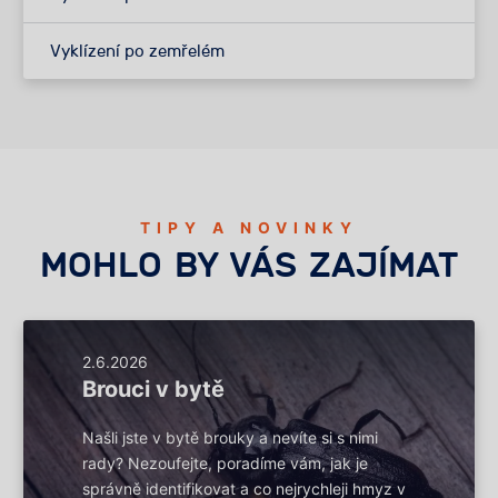
Vyklízení po zemřelém
TIPY A NOVINKY
MOHLO BY VÁS ZAJÍMAT
2.6.2026
Brouci v bytě
Našli jste v bytě brouky a nevíte si s nimi
rady? Nezoufejte, poradíme vám, jak je
správně identifikovat a co nejrychleji hmyz v