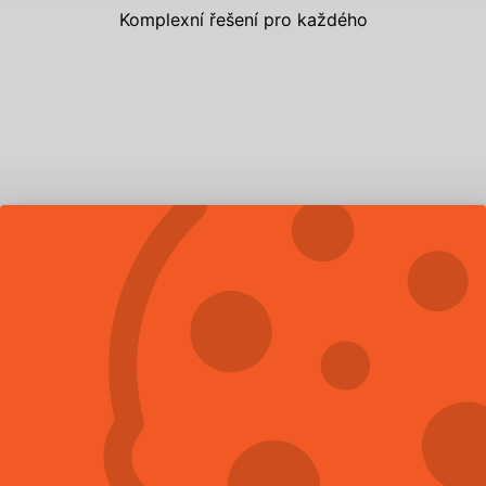
Komplexní řešení pro každého
DERATIZACE
DEZINSEKCE
DEZINFEKCE
VYKLÍZENÍ A SANACE
OCHRANA PROTI HOLUBŮM
HACCP
NEJČASTĚJI ŘEŠÍME
NEJVÍCE POPTÁVANÉ
SLUŽBY
Hubení štěnic