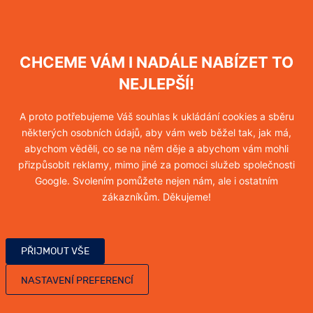
Hubení myši
CHCEME VÁM I NADÁLE NABÍZET TO
Více informací
NEJLEPŠÍ!
A proto potřebujeme Váš souhlas k ukládání cookies a sběru
některých osobních údajů, aby vám web běžel tak, jak má,
Hubení blech
abychom věděli, co se na něm děje a abychom vám mohli
přizpůsobit reklamy, mimo jiné za pomoci služeb společnosti
Více informací
Google. Svolením pomůžete nejen nám, ale i ostatním
zákazníkům. Děkujeme!
Hubení vos
PŘIJMOUT VŠE
Více informací
NASTAVENÍ PREFERENCÍ