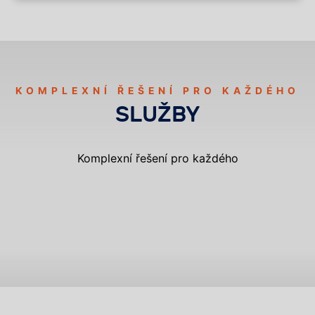
KOMPLEXNÍ ŘEŠENÍ PRO KAŽDÉHO
SLUŽBY
Komplexní řešení pro každého
DERATIZACE
DEZINSEKCE
DEZINFEKCE
VYKLÍZENÍ A SANACE
OCHRANA PROTI HOLUBŮM
HACCP