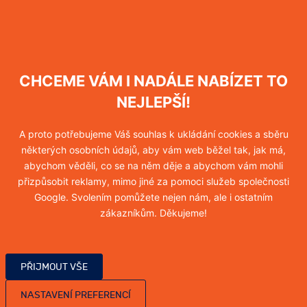
Více informací
Hubení vos
CHCEME VÁM I NADÁLE NABÍZET TO
Více informací
NEJLEPŠÍ!
A proto potřebujeme Váš souhlas k ukládání cookies a sběru
některých osobních údajů, aby vám web běžel tak, jak má,
Hubení sršňů
abychom věděli, co se na něm děje a abychom vám mohli
přizpůsobit reklamy, mimo jiné za pomoci služeb společnosti
Více informací
Google. Svolením pomůžete nejen nám, ale i ostatním
zákazníkům. Děkujeme!
Hubení molů
PŘIJMOUT VŠE
Více informací
NASTAVENÍ PREFERENCÍ