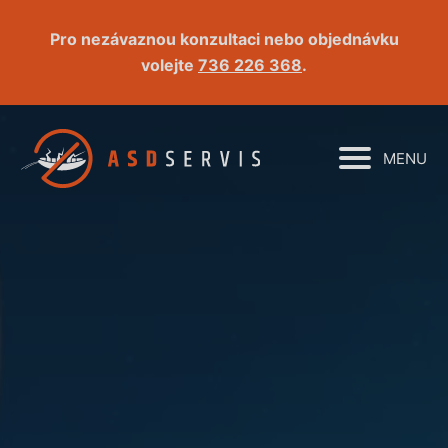
Pro nezávaznou konzultaci nebo objednávku
volejte
736 226 368
.
MENU