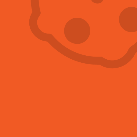
Hubení švábů
Více informací
Hubení mravenců
Více informací
Hubení myši
Více informací
Hubení blech