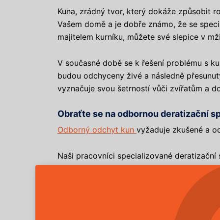
Kuna, zrádný tvor, který dokáže způsobit 
Vašem domě a je dobře známo, že se special
majitelem kurníku, můžete své slepice v mžik
V současné době se k řešení problému s kun
budou odchyceny živé a následně přesunut
vyznačuje svou šetrností vůči zvířatům a d
Obraťte se na odbornou deratizační sp
Odborný odchyt kun
vyžaduje zkušené a odb
Naši pracovníci specializované deratizační 
odchyt kuny bez jakéhokoli zranění či stresu
podkrovní prostory, garáže, zahrady nebo p
I když existují různé metody, jak odradit k
vždy účinné. Kuny jsou inteligentní zvířata