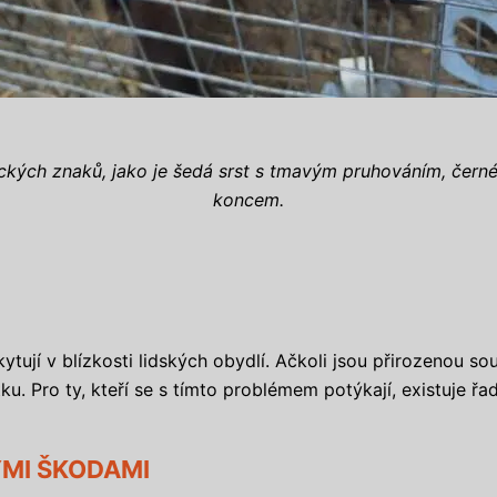
ckých znaků, jako je šedá srst s tmavým pruhováním, černé 
koncem.
ytují v blízkosti lidských obydlí. Ačkoli jsou přirozenou s
. Pro ty, kteří se s tímto problémem potýkají, existuje řa
ÝMI ŠKODAMI