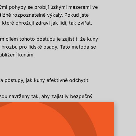
tými pohyby se probíjí úzkými mezerami ve
tížně rozpoznatelné výkaly. Pokud jste
eré ohrožují zdraví jak lidí, tak zvířat.
 cílem tohoto postupu je zajistit, že kuny
hrozbu pro lidské osady. Tato metoda se
ublížení kunám.
a postupy, jak kuny efektivně odchytit.
jsou navrženy tak, aby zajistily bezpečný
 nejaktivnější, jako jsou například
šičů nebo repelentů, tyto metody nemusí být
ací prostředky.