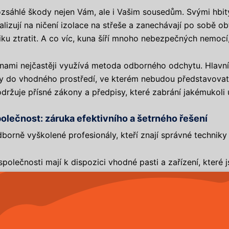
rozsáhlé škody nejen Vám, ale i Vašim sousedům. Svými hbi
izují na ničení izolace na střeše a zanechávají po sobě ob
u ztratit. A co víc, kuna šíří mnoho nebezpečných nemocí, kt
ami nejčastěji využívá metoda odborného odchytu. Hlavním
y do vhodného prostředí, ve kterém nebudou představovat 
održuje přísné zákony a předpisy, které zabrání jakémukoli 
olečnost: záruka efektivního a šetrného řešení
orně vyškolené profesionály, kteří znají správné techniky 
společnosti mají k dispozici vhodné pasti a zařízení, které 
 zvířete. Tyto pasti jsou umístěny na místech, kde jsou kuny
otravinové skladovací prostory.
uny od pobytu poblíž lidských obydlí, jako jsou použití pla
 a často se dokážou přizpůsobit a překonat různé odstrašov