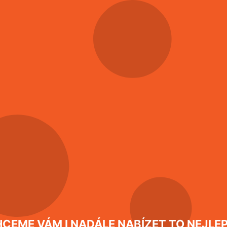
CEME VÁM I NADÁLE NABÍZET TO NEJLEP