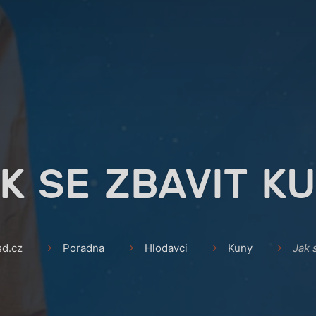
K SE ZBAVIT K
sd.cz
Poradna
Hlodavci
Kuny
Jak 