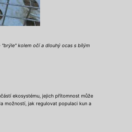
"brýle" kolem očí a dlouhý ocas s bílým
oučástí ekosystému, jejich přítomnost může
da možností, jak regulovat populaci kun a