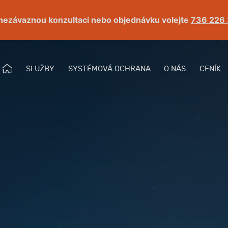
nezávaznou konzultaci nebo objednávku volejte
736 226
Ú
SLUŽBY
SYSTÉMOVÁ OCHRANA
O NÁS
CENÍK
Menu
V
O
D
N
Í
S
T
R
Á
N
K
A