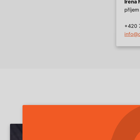
Irena 
příjem
+420 
info@d