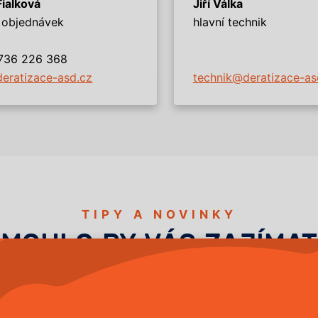
Fialková
Jiří Válka
 objednávek
hlavní technik
736 226 368
eratizace-asd.cz
technik@deratizace-as
TIPY A NOVINKY
MOHLO BY VÁS ZAJÍMAT
29.1.2026