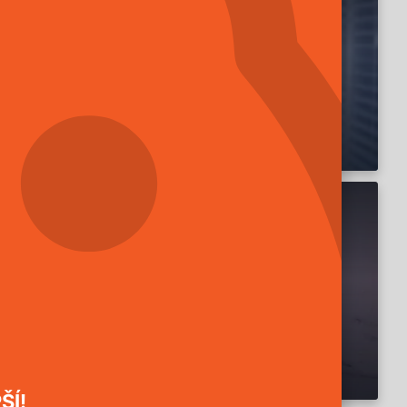
nutí od štěnice
íte s červenými pupínky, které v průběhu dne začnou
padají jako štípanec od komára nebo od blechy, je
 od štěnice.
nic
d jste zaznamenali výskyt štěnic ve Vaší domácnosti, je
nic. V případě zájmu o nezávaznou...
ŠÍ!