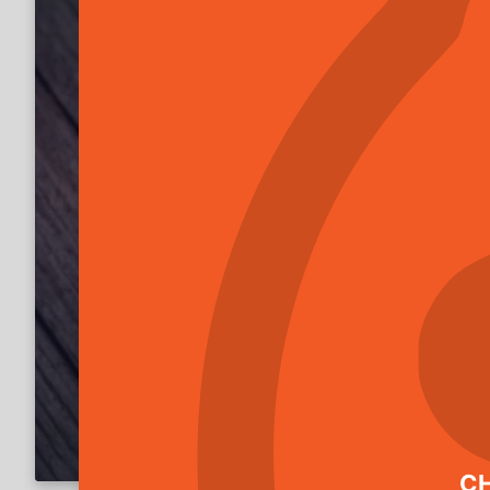
2.6.2026
Brouci v bytě
Našli jste v bytě brouky a nevíte si s nimi rady? Nezouf
správně identifikovat a co nejrychleji hmyz v domácnost
Více informací
CH