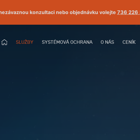
nezávaznou konzultaci nebo objednávku volejte
736 226
Ú
SLUŽBY
SYSTÉMOVÁ OCHRANA
O NÁS
CENÍK
Menu
V
O
D
N
Í
S
T
R
Á
N
K
A