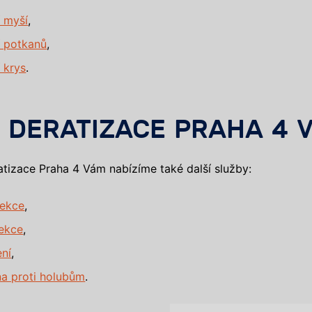
 myší
,
í potkanů
,
 krys
.
 DERATIZACE PRAHA 4 V
tizace Praha 4 Vám nabízíme také další služby:
sekce
,
fekce
,
ení
,
a proti holubům
.