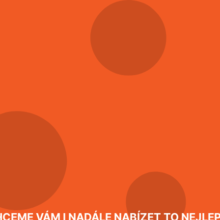
Jak vypadá kous
Jestliže se ráno probouz
nesnesitelně svědit a vy
možné, že jde o kousnutí
Více informací
ejte, poradíme vám, jak je
i zlikvidovat.
9.1.2026
Jak se zbavit ště
Důležitá informace: poku
nutné odborné hubení ště
Více informací
CEME VÁM I NADÁLE NABÍZET TO NEJLEP