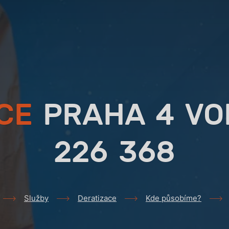
CE
PRAHA 4 VO
226 368
Služby
Deratizace
Kde působíme?