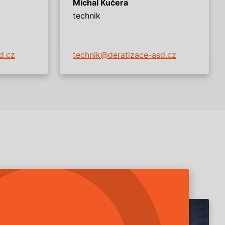
Michal Kučera
technik
d.cz
technik@deratizace-asd.cz