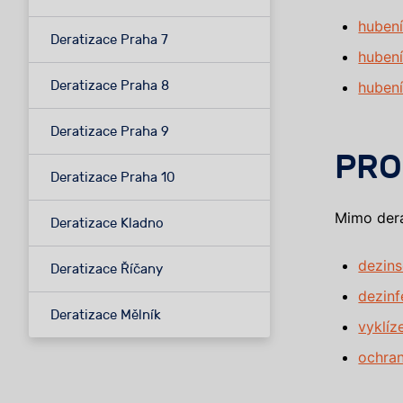
hubení
Deratizace Praha 7
huben
Deratizace Praha 8
hubení
Deratizace Praha 9
PRO
Deratizace Praha 10
Mimo dera
Deratizace Kladno
dezin
Deratizace Říčany
dezin
Deratizace Mělník
vyklíz
ochran