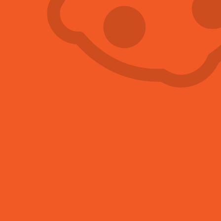
Hubení mravenců
Více informací
Hubení myši
Více informací
Hubení blech
Více informací