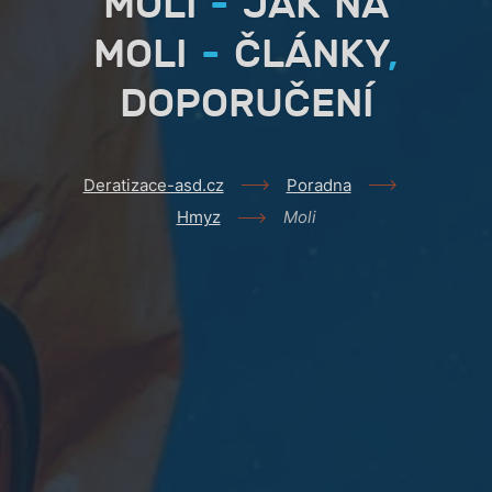
MOLI
-
JAK NA
MOLI
-
ČLÁNKY
,
DOPORUČENÍ
Deratizace-asd.cz
Poradna
Hmyz
Moli