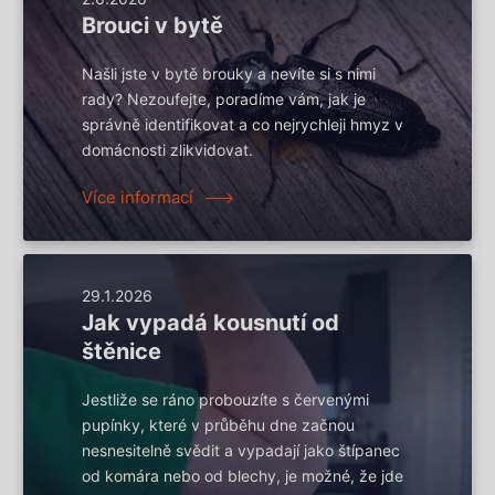
Brouci v bytě
Našli jste v bytě brouky a nevíte si s nimi
rady? Nezoufejte, poradíme vám, jak je
správně identifikovat a co nejrychleji hmyz v
domácnosti zlikvidovat.
Více informací
29.1.2026
Jak vypadá kousnutí od
štěnice
Jestliže se ráno probouzíte s červenými
pupínky, které v průběhu dne začnou
nesnesitelně svědit a vypadají jako štípanec
od komára nebo od blechy, je možné, že jde