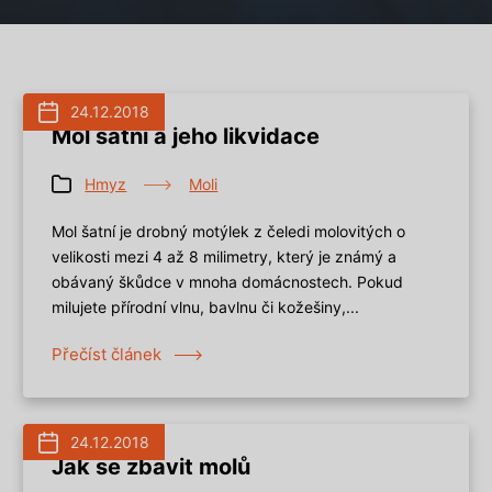
24.12.2018
Mol šatní a jeho likvidace
Hmyz
Moli
Mol šatní je drobný motýlek z čeledi molovitých o
velikosti mezi 4 až 8 milimetry, který je známý a
obávaný škůdce v mnoha domácnostech. Pokud
milujete přírodní vlnu, bavlnu či kožešiny,...
Přečíst článek
24.12.2018
Jak se zbavit molů