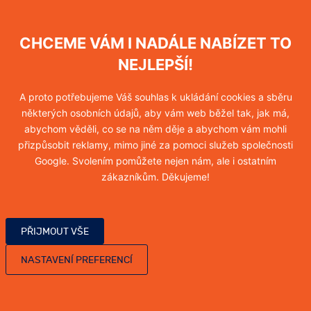
Hubení vos
Více informací
CHCEME VÁM I NADÁLE NABÍZET TO
NEJLEPŠÍ!
A proto potřebujeme Váš souhlas k ukládání cookies a sběru
Hubení sršňů
některých osobních údajů, aby vám web běžel tak, jak má,
abychom věděli, co se na něm děje a abychom vám mohli
Více informací
přizpůsobit reklamy, mimo jiné za pomoci služeb společnosti
Google. Svolením pomůžete nejen nám, ale i ostatním
zákazníkům. Děkujeme!
Hubení molů
Více informací
PŘIJMOUT VŠE
NASTAVENÍ PREFERENCÍ