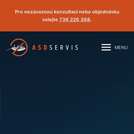
Pro nezávaznou konzultaci nebo objednávku
volejte
736 226 368
.
MENU