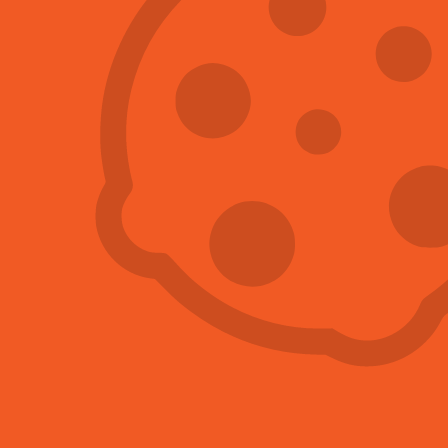
DERATIZACE
DEZINSEKCE
DEZINFEKCE
VYKLÍZENÍ A SANACE
OCHRANA PROTI HOLUBŮM
HACCP
NEJČASTĚJI ŘEŠÍME
NEJVÍCE POPTÁVANÉ
SLUŽBY
Hubení štěnic