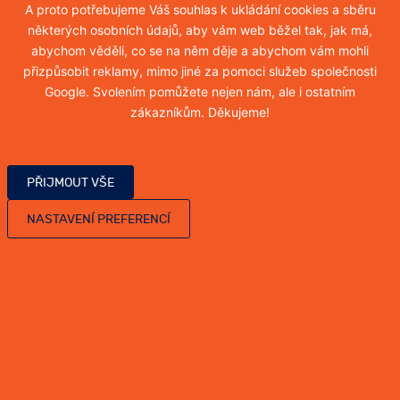
A proto potřebujeme Váš souhlas k ukládání cookies a sběru
některých osobních údajů, aby vám web běžel tak, jak má,
Hubení myši
abychom věděli, co se na něm děje a abychom vám mohli
přizpůsobit reklamy, mimo jiné za pomoci služeb společnosti
Více informací
Google. Svolením pomůžete nejen nám, ale i ostatním
zákazníkům. Děkujeme!
Hubení blech
PŘIJMOUT VŠE
Více informací
NASTAVENÍ PREFERENCÍ
Hubení vos
Více informací
Hubení sršňů