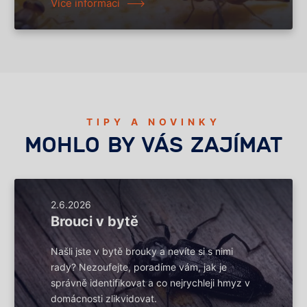
Více informací
TIPY A NOVINKY
MOHLO BY VÁS ZAJÍMAT
2.6.2026
Brouci v bytě
Našli jste v bytě brouky a nevíte si s nimi
rady? Nezoufejte, poradíme vám, jak je
správně identifikovat a co nejrychleji hmyz v
domácnosti zlikvidovat.