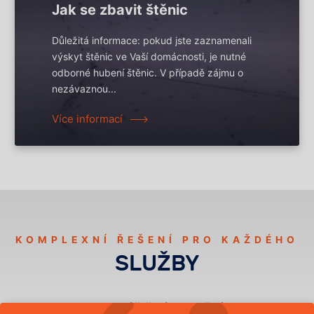
Jak se zbavit štěnic
Důležitá informace: pokud jste zaznamenali
výskyt štěnic ve Vaší domácnosti, je nutné
odborné hubení štěnic. V případě zájmu o
nezávaznou...
Více informací
KOMPLEXNÍ ŘEŠENÍ PRO KAŽDÉHO
SLUŽBY
Komplexní řešení pro každého