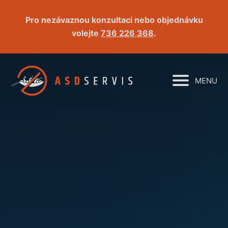
Pro nezávaznou konzultaci nebo objednávku
volejte
736 226 368
.
MENU