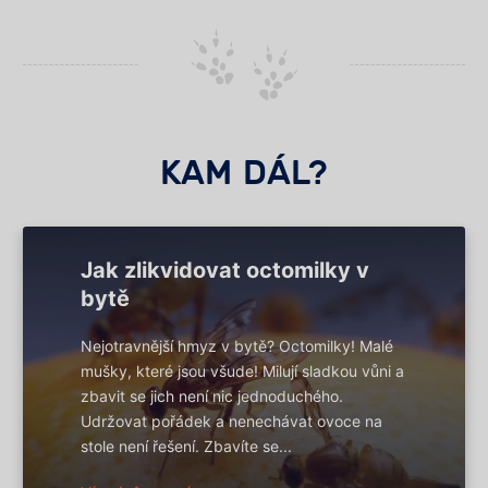
KAM DÁL?
Jak zlikvidovat octomilky v
bytě
Nejotravnější hmyz v bytě? Octomilky! Malé
mušky, které jsou všude! Milují sladkou vůni a
zbavit se jich není nic jednoduchého.
Udržovat pořádek a nenechávat ovoce na
stole není řešení. Zbavíte se...