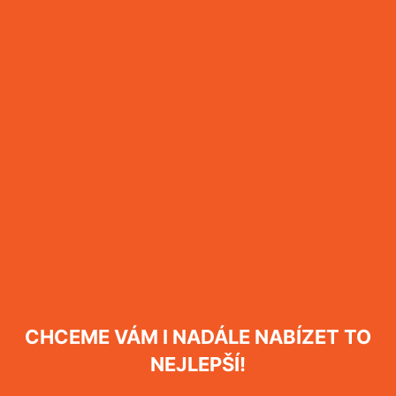
Více informací
Hubení potkanů
Více informací
Hubení švábů
Více informací
Hubení mravenců
CHCEME VÁM I NADÁLE NABÍZET TO
Více informací
NEJLEPŠÍ!