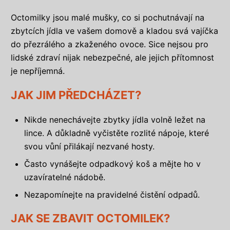
Octomilky jsou malé mušky, co si pochutnávají na
zbytcích jídla ve vašem domově a kladou svá vajíčka
do přezrálého a zkaženého ovoce. Sice nejsou pro
lidské zdraví nijak nebezpečné, ale jejich přítomnost
je nepříjemná.
JAK JIM PŘEDCHÁZET?
Nikde nenechávejte zbytky jídla volně ležet na
lince. A důkladně vyčistěte rozlité nápoje, které
svou vůní přilákají nezvané hosty.
Často vynášejte odpadkový koš a mějte ho v
uzavíratelné nádobě.
Nezapomínejte na pravidelné čistění odpadů.
JAK SE ZBAVIT OCTOMILEK?