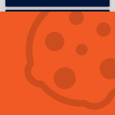
Hubení švábů
Více informací
Hubení mravenců
Více informací
Hubení myši
Více informací