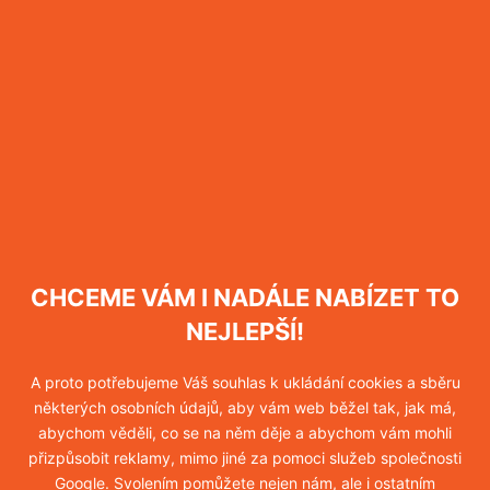
Hubení blech
Více informací
Hubení vos
Více informací
CHCEME VÁM I NADÁLE NABÍZET TO
Hubení sršňů
NEJLEPŠÍ!
Více informací
A proto potřebujeme Váš souhlas k ukládání cookies a sběru
některých osobních údajů, aby vám web běžel tak, jak má,
abychom věděli, co se na něm děje a abychom vám mohli
přizpůsobit reklamy, mimo jiné za pomoci služeb společnosti
Hubení molů
Google. Svolením pomůžete nejen nám, ale i ostatním