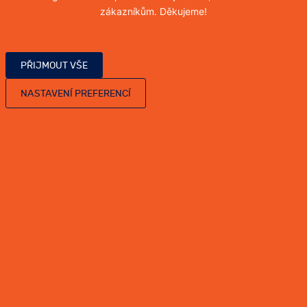
zákazníkům. Děkujeme!
Více informací
PŘIJMOUT VŠE
NASTAVENÍ PREFERENCÍ
UKÁZKY NAŠÍ PRÁCE
VYBRANÉ REFERENCE