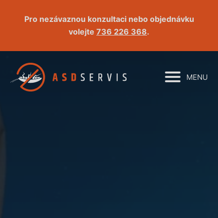
Pro nezávaznou konzultaci nebo objednávku
volejte
736 226 368
.
MENU